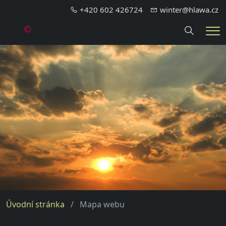
+420 602 426724
winter@hlawa.cz
Hledání
Me
Úvodní stránka
Mapa webu