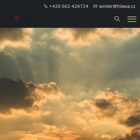
+420 602 426724
winter@hlawa.cz
Hledání
Me