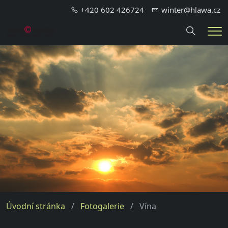
+420 602 426724
winter@hlawa.cz
Hledání
Me
Úvodní stránka
Fotogalerie
Vína