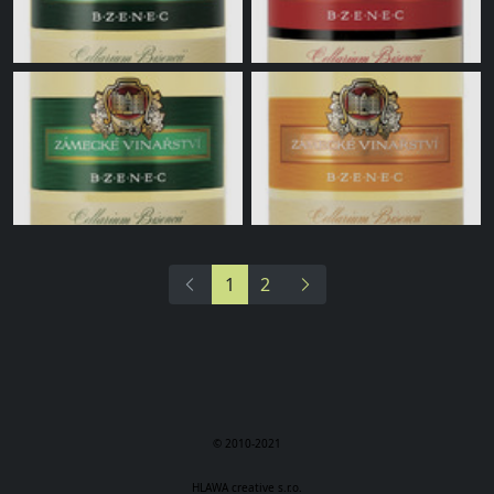
1
2
© 2010-2021
HLAWA creative s.r.o.